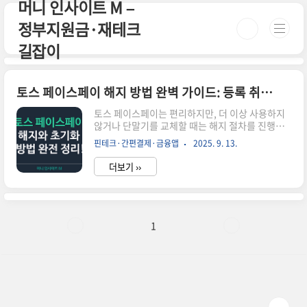
머니 인사이트 M –
본문 바로가기
정부지원금·재테크
길잡이
토스 페이스페이 해지 방법 완벽 가이드: 등록 취소부터 단말기 초기화까지
토스 페이스페이는 편리하지만, 더 이상 사용하지
않거나 단말기를 교체할 때는 해지 절차를 진행해
야 합니다. 오늘은 등록 취소 방법부터 단말기 초기
핀테크·간편결제·금융앱
2025. 9. 13.
화까지 해지 과정을 단계별로 정리했습니다.1. 해
지가 필요한 상황새 스마트폰으로 기기를 교체할
더보기 ››
때서비스 사용을 중단하고 싶을 때보안 문제로 등
록된 얼굴 정보를 삭제해야 할 때이런 경우 반드시
해지 절차를 거쳐야 등록 정보와 단말기 연동 기록
이 안전하게 삭제됩니다.2. 토스 앱에서 등록 취소
하기토스 앱 실행 후 [전체 → 설정 → 페이스페이]
1
메뉴 진입등록된 얼굴 정보 확인 후 [해지하기] 버
튼 클릭본인 인증(비밀번호/지문 등) 진행등록된
얼굴 정보와 결제 계정 해제 완료앱에서 등록 취소
를 하면 얼굴 데이터와 결제 계정이 즉시 해제되며,
더 이상 매장에서 사용이 ..