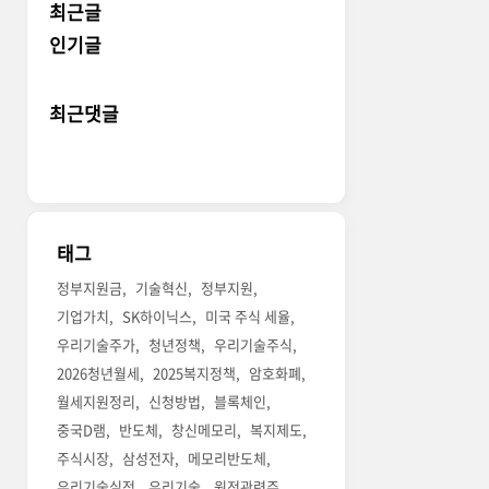
최근글
인기글
최근댓글
태그
정부지원금
기술혁신
정부지원
기업가치
SK하이닉스
미국 주식 세율
우리기술주가
청년정책
우리기술주식
2026청년월세
2025복지정책
암호화폐
월세지원정리
신청방법
블록체인
중국D램
반도체
창신메모리
복지제도
주식시장
삼성전자
메모리반도체
우리기술실적
우리기술
원전관련주