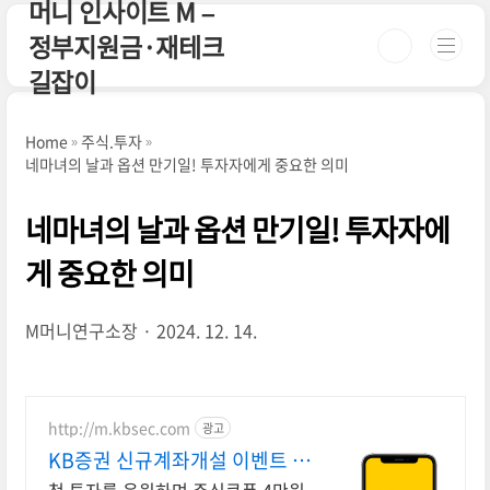
머니 인사이트 M –
본문 바로가기
정부지원금·재테크
길잡이
Home
주식.투자
네마녀의 날과 옵션 만기일! 투자자에게 중요한 의미
네마녀의 날과 옵션 만기일! 투자자에
게 중요한 의미
M머니연구소장
2024. 12. 14.
http://m.kbsec.com
광고
KB증권 신규계좌개설 이벤트 국
내주식쿠폰 최대 5만원