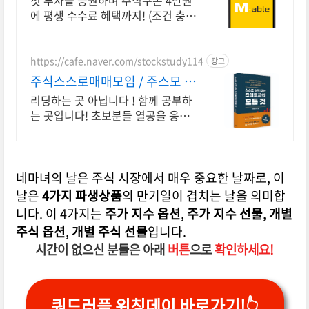
첫 투자를 응원하며 주식쿠폰 4만원
에 평생 수수료 혜택까지! (조건 충족
시) Young 고객님은 국내주식쿠폰
5만원! (1986년 이후 출생)
https://cafe.naver.com/stockstudy114
광고
주식스스로매매모임 / 주스모 스
스로 공부법을 배웁니다 !
리딩하는 곳 아닙니다 ! 함께 공부하
는 곳입니다! 초보분들 열공을 응원
합니다!
네마녀의 날은 주식 시장에서 매우 중요한 날짜로, 이
날은
4가지 파생상품
의 만기일이 겹치는 날을 의미합
니다. 이 4가지는
주가 지수 옵션
,
주가 지수 선물
,
개별
주식 옵션
,
개별 주식 선물
입니다.
시간이 없으신 분들은 아래
버튼
으로
확인하세요!
쿼드러플 위칭데이 바로가기!👆