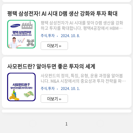
12월 11일 기준, 비트코인의 가격은 약 8만
4,410,000원(약 76,582달러)에 거래되고 있습니
다. 이는 지난 몇 개월 동안 상당한 상승을 보인 결
평택 삼성전자! AI 시대 D램 생산 강화와 투자 확대
과입니다. 비트코인은 암호화폐 시장에서 가장 큰
평택 삼성전자가 AI 시대를 맞아 D램 생산을 강화
시가총액을 차지하고 있으며, 전체 암호화폐 시장
하고 투자를 확대합니다. 평택4공장에서 HBM용
의 약 57%를 차지하고 있습니다.최근 비트코인 시
최첨단 D램 생산 예정, 올해 12.7조 원 투자 계획
세 동향비트코인 가격은 최근 몇 달 동안 꾸준히 상
주식.투자
2024. 10. 8.
등 주요 내용을 살펴봅니다.평택 삼성전자의 D램
승하는 추세를 보였습니다. 특히 2024년 11월 미
생산 강화 전략 AI 시대의 메모리 수요 증가인공지
국 대선 결과 발표..
더보기 ››
능(AI) 기술의 발전으로 메모리 반도체, 특히 D램
의 수요가 크게 늘어나고 있습니다. 이에 따라 평택
삼성전자는 D램 생산을 강화하는 전략을 펼치고 있
습니다. AI 학습과 추론에 필요한 고성능 메모리의
사모펀드란? 알아두면 좋은 투자의 세계
수요가 급증하면서, 삼성전자는 이에 대응하기 위
사모펀드의 정의, 특징, 유형, 운용 과정을 알아봅
해 생산 능력을 확대하고 있습니다.평택4공장(P4)
니다. M&A 시장에서의 중요성과 투자 전략을 파악
의 역할평택4공장(P4)은 삼성전자의 D램 생산 강
하여 고수익 투자의 세계를 이해해 보세요.사모펀
화 전략에서 중요한 역할을 담당합니다. 당초 파운
주식.투자
2024. 10. 1.
드의 정의 사모펀드(Private Equity Fund, PEF)
드리 전용 클린룸으로 계획되었던 P4는 최근 D램
는 비공개로 소수의 투자자로부터 자금을 모아주
수요 증가에..
더보기 ››
식, 채권, 기업, 부동산 등에 투자하여 운용하는 펀
드입니다.일반적으로 공모펀드와는 달리 회원 구
성을 제한하며, 정부 규제를 덜 받는 특징이 있습니
다. 📌 ※ 자세한 사항은 아래 버튼을 클릭하셔서
확인해 보세요! ※금투세 뜻!↑ 이 버튼을 클릭하
1
시면 해당 페이지로 빠르게 이동합니다! ↑ 사모펀