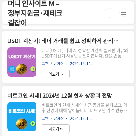
머니 인사이트 M –
본문 바로가기
정부지원금·재테크
길잡이
USDT 계산기! 테더 거래를 쉽고 정확하게 관리하는 방법
테더(USDT) 거래 시 정확한 계산이 필요한 이유와
USDT 계산기 사용법을 알아봅니다. 환율 변동, 수
수료 계산, 다양한 통화 간 변환 등 USDT 계산기의
코인·가상자산
2024. 12. 11.
주요 기능을 소개합니다.시간이 없으신 분들은 아
래 버튼으로 확인하세요!USDT 환율 계산기 바로
더보기 ››
가기!👆▼ 자세한 정보는 아래에서 계속 이어집니
다! ▼ USDT 계산기란?USDT 계산기는 테더
(USDT)와 다른 통화 간의 환율을 계산하고 거래 금
액을 쉽게 확인할 수 있는 도구입니다. 이 계산기를
비트코인 시세! 2024년 12월 현재 상황과 전망
사용하면 실시간 시세를 반영한 정확한 USDT 가치
를 알 수 있어 암호화폐 거래에 매우 유용합니
비트코인의 현재 시세와 최근 동향을 살펴보고, 향
다.USDT 계산기의 주요 기능기능설명실시간 환율
후 전망에 대해 알아봅니다. 비트코인 가격 변동 요
계산USDT와 50개 이상의 국제 통화 간 실시간 환
인과 투자 시 주의사항도 함께 설명합니다.시간
코인·가상자산
2024. 12. 11.
율을 제공합니다.다양한 통화 지원미국 달러
이 없으신 분들은 아래 버튼으로 확인하세요!비트
(USD), 유로..
코인 시세 바로가기!👆▼ 자세한 정보는 아래에서
더보기 ››
계속 이어집니다! ▼ 비트코인 현재 시세2024년