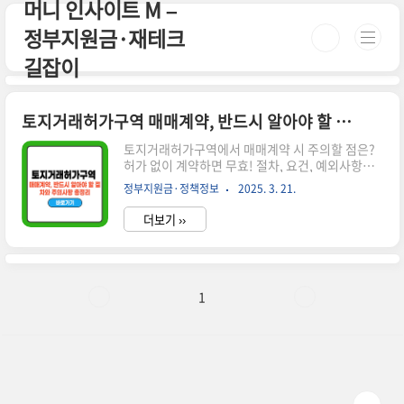
머니 인사이트 M –
본문 바로가기
정부지원금·재테크
길잡이
토지거래허가구역 매매계약, 반드시 알아야 할 절차와 주의사항 총정리
토지거래허가구역에서 매매계약 시 주의할 점은?
허가 없이 계약하면 무효! 절차, 요건, 예외사항까
지 한 번에 정리한 가이드입니다.시간이 없으신 분
정부지원금·정책정보
2025. 3. 21.
들은 아래 버튼으로 확인하세요! 서울 부동산 정보
광장👉 ▼ 자세한 정보는 아래에서 계속 이어집니
더보기 ››
다! ▼ 🏡 토지거래허가구역 매매계약이란?토지거
래허가구역은 부동산 투기 방지 및 시장 안정을 위
해 지정된 지역으로, 일정 면적 이상 토지를 거래할
때 반드시 관할 관청의 허가가 필요합니다.허가 없
이 계약을 체결하면 해당 계약은 무효가 되며, 과태
1
료 및 형사처벌 대상이 될 수 있습니다.✅ 토지거래
허가 대상 면적 기준 용도지역허가 대상 면적주거
지역60㎡ 초과상업지역150㎡ 초과공업지역200
㎡ 초과녹지지역100㎡ 초과해당 면적을 초과하면
반드시 허가를 받은 후 계약해야..