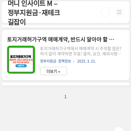
머니 인사이트 M –
본문 바로가기
정부지원금·재테크
길잡이
토지거래허가구역 매매계약, 반드시 알아야 할 절차와 주의사항 총정리
토지거래허가구역에서 매매계약 시 주의할 점은?
허가 없이 계약하면 무효! 절차, 요건, 예외사항까
지 한 번에 정리한 가이드입니다.시간이 없으신 분
정부지원금·정책정보
2025. 3. 21.
들은 아래 버튼으로 확인하세요! 서울 부동산 정보
광장👉 ▼ 자세한 정보는 아래에서 계속 이어집니
더보기 ››
다! ▼ 🏡 토지거래허가구역 매매계약이란?토지거
래허가구역은 부동산 투기 방지 및 시장 안정을 위
해 지정된 지역으로, 일정 면적 이상 토지를 거래할
때 반드시 관할 관청의 허가가 필요합니다.허가 없
이 계약을 체결하면 해당 계약은 무효가 되며, 과태
1
료 및 형사처벌 대상이 될 수 있습니다.✅ 토지거래
허가 대상 면적 기준 용도지역허가 대상 면적주거
지역60㎡ 초과상업지역150㎡ 초과공업지역200
㎡ 초과녹지지역100㎡ 초과해당 면적을 초과하면
반드시 허가를 받은 후 계약해야..