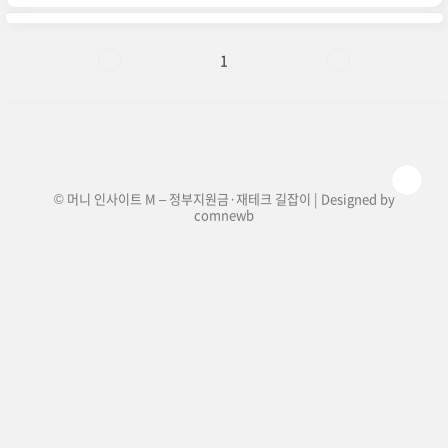
전화번호 및 고객센터 문의 방법 총정리! (24시간
상담 가능)토스뱅크를 이용하시다가 궁금한 점이
나 문제가 생기셨나요?토스뱅크 고객센터는 24시
간 연중무휴로 운영되며, 전화 상담뿐만 아니라 앱
1
채팅 상담, 이메일 문의도 가능합니다.토스뱅크 전
화번호 안내문의 유형전화번호국내에서 문의
1661-7654해외에서 문의+82-2-6975-9000토스
뱅크 고객센터 문의 방법 📌 1. 토스 앱을 통한 채팅
상담 (가장 빠른 방법..
© 머니 인사이트 M – 정부지원금·재테크 길잡이 | Designed by
comnewb