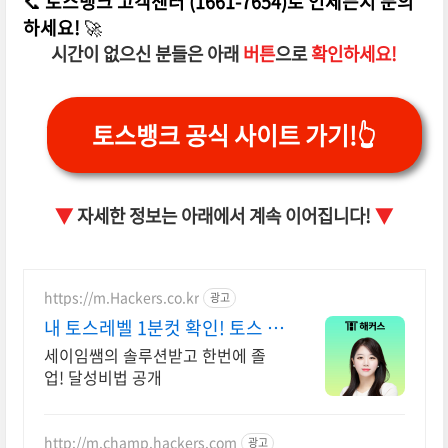
📞
토스뱅크 고객센터 (1661-7654)로 언제든지 문의
하세요!
🚀
시간이 없으신 분들은 아래
버튼
으로
확인하세요!
토스뱅크 공식 사이트 가기!👆
▼
자세한 정보는 아래에서 계속 이어집니다!
▼
https://m.Hackers.co.kr
광고
내 토스레벨 1분컷 확인! 토스 자
료집도 무료다
세이임쌤의 솔루션받고 한번에 졸
업! 달성비법 공개
http://m.champ.hackers.com
광고