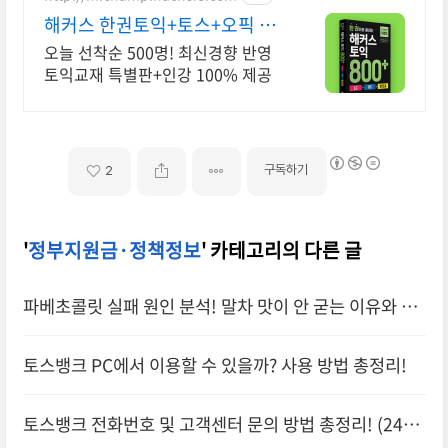
해커스 한권토익+토스+오픽 토
익+토스+오픽
오늘 선착순 500명! 최신경향 반영
토익교재 특별판+인강 100% 제공
구독하기
2
'
정부지원금·정책정보
' 카테고리의 다른 글
파베초콜릿 실패 원인 분석! 말차 맛이 안 굳는 이유와 황
금 레시피 대공개
토스뱅크 PC에서 이용할 수 있을까? 사용 방법 총정리!
토스뱅크 전화번호 및 고객센터 문의 방법 총정리! (24시