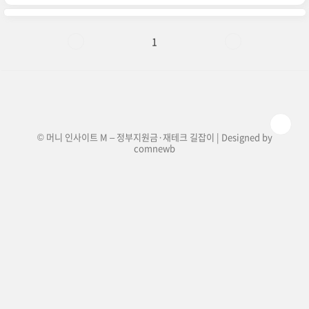
전화번호 및 고객센터 문의 방법 총정리! (24시간
상담 가능)토스뱅크를 이용하시다가 궁금한 점이
나 문제가 생기셨나요?토스뱅크 고객센터는 24시
간 연중무휴로 운영되며, 전화 상담뿐만 아니라 앱
1
채팅 상담, 이메일 문의도 가능합니다.토스뱅크 전
화번호 안내문의 유형전화번호국내에서 문의
1661-7654해외에서 문의+82-2-6975-9000토스
뱅크 고객센터 문의 방법 📌 1. 토스 앱을 통한 채팅
상담 (가장 빠른 방법..
© 머니 인사이트 M – 정부지원금·재테크 길잡이 | Designed by
comnewb