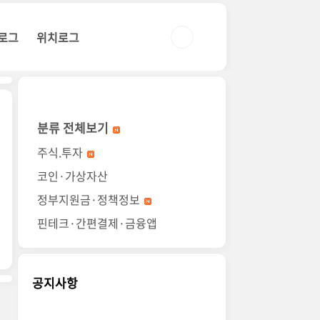
로그
위치로그
분류 전체보기
주식.투자
코인·가상자산
정부지원금·정책정보
핀테크·간편결제·금융앱
공지사항