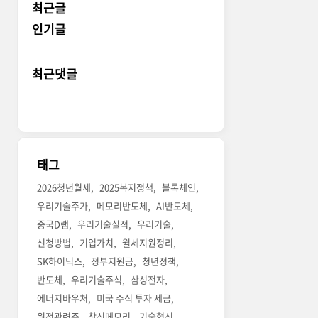
최근글
인기글
최근댓글
태그
2026청년월세
2025복지정책
블록체인
우리기술주가
메모리반도체
AI반도체
중국D램
우리기술실적
우리기술
신청방법
기업가치
월세지원정리
SK하이닉스
정부지원금
청년정책
반도체
우리기술주식
삼성전자
에너지바우처
미국 주식 투자 세금
원전관련주
창신메모리
기술혁신