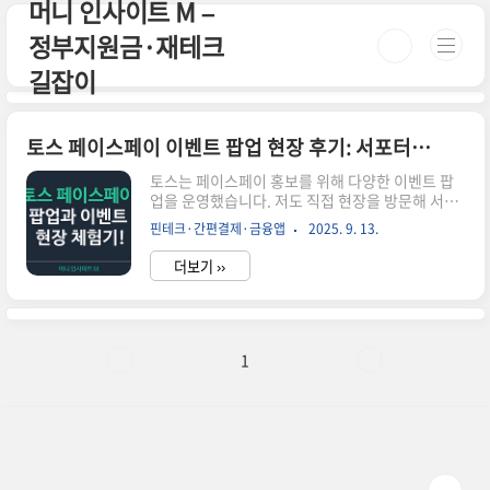
머니 인사이트 M –
본문 바로가기
정부지원금·재테크
길잡이
토스 페이스페이 이벤트 팝업 현장 후기: 서포터즈 참여와 보안 이슈까지
토스는 페이스페이 홍보를 위해 다양한 이벤트 팝
업을 운영했습니다. 저도 직접 현장을 방문해 서포
터즈 활동과 보안 관련 이야기를 들을 수 있었는데
핀테크·간편결제·금융앱
2025. 9. 13.
요. 오늘은 그 현장 분위기와 함께 느낀 점을 솔직하
게 정리해 보겠습니다.1. 팝업스토어 현장 분위기
더보기 ››
서울 주요 번화가에서 열린 팝업 부스에서는 실제
페이스페이 단말기를 직접 체험할 수 있었습니다.
참가자들은 얼굴만 인식하면 결제가 되는 과정을
직접 경험했고, 즉석 이벤트 참여로 다양한 기념품
을 받을 수 있었습니다. 현장은 젊은 층의 호기심과
1
열기로 북적였고, 특히 대학생과 직장인들의 참여
가 많았습니다.2. 서포터즈 참여 후기체험 후 SNS
인증샷을 올리면 리워드 제공서포터즈 미션으로 실
제 가맹점 방문 체험참여자 피드백을 수집해 서비
스 개선 반영서포터즈 활동은 단순..