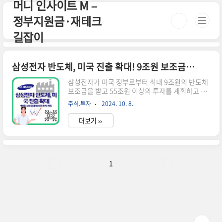
머니 인사이트 M –
본문 바로가기
정부지원금·재테크
길잡이
삼성전자 반도체, 미국 진출 확대! 9조원 보조금과 55조원 투자 계획
삼성전자가 미국 정부로부터 최대 9조원의 반도체
보조금을 받고 55조원 이상의 투자를 계획하고 있
습니다. 미국 내 반도체 생산 확대와 일자리 창출이
주식.투자
2024. 10. 8.
예상됩니다.삼성전자의 미국 반도체 투자 계획 삼
성전자가 미국 반도체 시장에 대규모 투자를 결정
더보기 ››
했습니다. 이는 글로벌 반도체 산업의 판도를 바꿀
수 있는 중요한 움직임입니다.미국 정부의 보조금
지원미국 상무부는 삼성전자에 최대 64억 달러(약
8조 9천억 원)의 현금 보조금을 지원하기로 결정했
습니다. 이는 '반도체 지원법'(CHIPS Act)에 따른
1
것으로, 미국 내에서 생산되는 반도체 비중을 늘리
기 위한 전략의 일환입니다.삼성전자의 투자 규모
삼성전자는 이 보조금을 받는 대신 미국에 400억
달러(약 55조 원) 이상을 투자할 계획입니다. 이는
2021년 텍사..