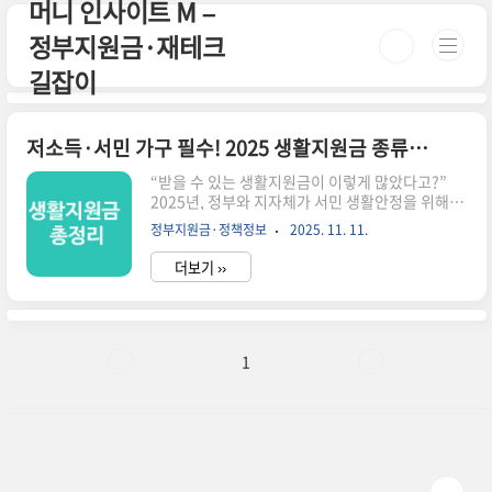
머니 인사이트 M –
본문 바로가기
정부지원금·재테크
길잡이
저소득·서민 가구 필수! 2025 생활지원금 종류와 조건 한눈에
“받을 수 있는 생활지원금이 이렇게 많았다고?”
2025년, 정부와 지자체가 서민 생활안정을 위해 다
양한 지원금을 확대하고 있습니다. 그런데 문제는
정부지원금·정책정보
2025. 11. 11.
대부분의 제도가 알려지지 않아 신청률이 낮고, 결
국 예산이 남아 소멸된다는 점입니다.이 글에서는
더보기 ››
복잡한 공공기관 설명이 아니라, 실제로 서민·저소
득 가구가 체감 혜택을 받을 수 있는 지원금만 딱 골
라 정리했습니다. 3분만 투자하면 “우리 집이 받을
수 있는 지원금”이 한눈에 정리됩니다.⏳ 3분 요약
– 2025 생활지원금 핵심 정리1. 기초생활보장 급
1
여 – 생계·주거·교육·의료비 지원2. 에너지·난방
·가스 바우처 – 연 최대 41만 원 규모3. 출산·양육
·교육 지원금 – 부모·학생 필수 혜택4. 긴급복지/
재난생계비 – 갑작스런 위기 시 즉시 지원💡 몰라
서 ..