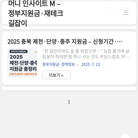
머니 인사이트 M –
본문 바로가기
정부지원금·재테크
길잡이
2025 충북 제천·단양·충주 지원금 – 신청기간·사용처는?
“한 달만이라도 숨 좀 쉬었으면…” 요즘 물가에 살
림살이 하려면 뭐 하나 사는 것도 부담스럽죠.저도
제천에서 자영업하며 육아까지 하다 보니 지원금
정부지원금·정책정보
2025. 7. 15.
소식은 언제나 반가워요. 그런데 ‘정작 나는 못 받
는 건 아닐까’ 하는 걱정도 들고요.오늘은 2025년
더보기 ››
충청북도 제천·단양·충주 시민이 받을 수 있는 지
원금에 대해 제가 직접 정리해본 내용을 공유드릴
게요.신청 기간부터 어디서, 어떻게 쓰는지까지 주
민 입장에서 하나하나 풀어봤습니다. 끝까지 읽어
보시면 헷갈렸던 내용이 정리될 거예요. 📌 요약 정
1
리2025년 제천·단양·충주 주민 대상 지역지원금,
시청별 별도 접수 진행신청은 각 시청 홈페이지 또
는 읍면동 행정복지센터에서 가능지급 형태는 충북
행복카드(또는 지역화폐)로, 지역 내 가맹점에서
사용 가능기초수급자·차상위..