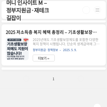
머니 인사이트 M –
본문 바로가기
정부지원금·재테크
길잡이
2025 저소득층 복지 혜택 총정리 – 기초생활보장 외 꼭 알아야 할 6가지
2025년에도 기초생활보장제도를 포함한 다양한
복지 정책이 시행됩니다. 단순히 생계급여에 그치
지 않고, 교육·주거·의료·에너지 등 다양한 분야
정부지원금·정책정보
2025. 5. 9.
에서 저소득층을 위한 맞춤형 혜택이 제공되고 있
습니다.✅ 주요 복지 혜택 6가지 요약기초생활보장
더보기 ››
제도 – 생계·주거·교육·의료급여 지원에너지 바
우처 – 전기·가스요금 지원청년내일저축계좌 – 저
소득 청년 자산형성 지원한부모 가족 지원 – 양육
비·주거비 보조긴급복지지원 – 실직·질병 등 위기
상황 시 생계비 지급지방자치단체 자체 복지 – 광
1
역별 생활비/교통비/의료비 지원📌 기초생활보장
4대 급여 요약급여종류주요내용생계급여기초생활
을 위한 현금 지원주거급여임차료 또는 주택 개보
수 지원교육급여초·중·고 학생 교복비, 학용품비
등의료급여진료비, 입원비, 약제비 지원📍 어디서
..