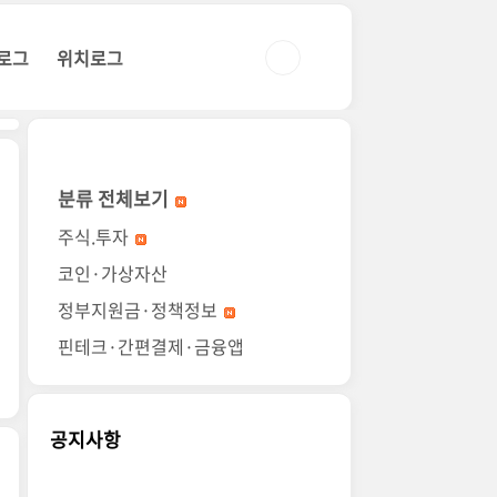
로그
위치로그
분류 전체보기
주식.투자
코인·가상자산
정부지원금·정책정보
핀테크·간편결제·금융앱
공지사항