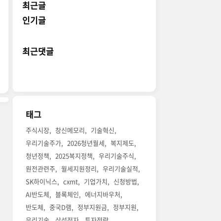
최근글
인기글
최근댓글
태그
주식시장
창신메모리
기술혁신
우리기술주가
2026청년월세
복지제도
청년정책
2025복지정책
우리기술주식
원전관련주
월세지원정리
우리기술실적
SK하이닉스
cxmt
기업가치
신청방법
AI반도체
블록체인
에너지바우처
반도체
중국D램
정부지원금
정부지원
우리기술
삼성전자
투자전략