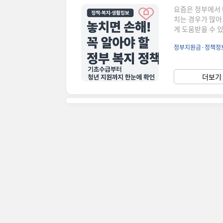
요즘은 정부에서 
치는 경우가 많아
게 도움받을 수 
**, **차상위계층
정부지원금·정책정
년·신혼부부 주거
요한 정보예요💰
은 청년·신혼부부
더보기 
에서 복지지원을 