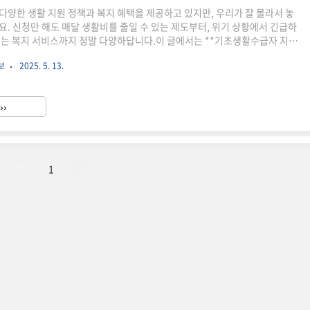
다양한 생활 지원 정책과 복지 혜택을 제공하고 있지만, 우리가 잘 몰라서 놓
요. 신청만 해도 매달 생활비를 줄일 수 있는 제도부터, 위기 상황에서 긴급하
있는 복지 서비스까지 정말 다양하답니다.이 글에서는 **기초생활수급자 지원
 혜택**, **정부24 온라인 신청법**, **긴급복지지원 제도**, 그리고 **청
보
2025. 5. 13.
지원** 등 꼭 알아야 할 정보들을 주제별로 정리했어요.📌 이런 분들께 꼭 필
 생활비가 빠듯한 서민, 저소득 가구🏠 정부지원금이나 주거 혜택을 받고 싶
📱 정부24에서 민원을 신청하고 싶은데 막막하신 분🚨 갑작스런 위기상황
››
받고 싶은 분자세한 내용은 각 항목별로 정리..
1