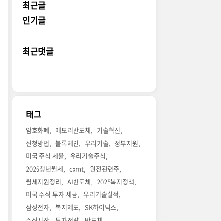
최근글
인기글
최근댓글
태그
암호화폐
메모리반도체
기술혁신
신청방법
블록체인
우리기술
정부지원
미국 주식 세율
우리기술주식
2026청년월세
cxmt
원전관련주
월세지원정리
AI반도체
2025복지정책
미국 주식 투자 세금
우리기술실적
삼성전자
복지제도
SK하이닉스
주식시장
투자전략
반도체