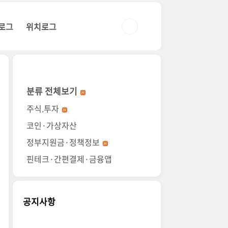
로그
위치로그
분류 전체보기
주식.투자
코인·가상자산
정부지원금·정책정보
핀테크·간편결제·금융앱
공지사항