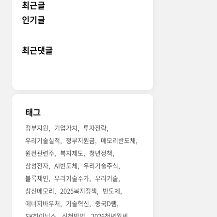
최근글
인기글
최근댓글
태그
정부지원
기업가치
투자전략
우리기술실적
정부지원금
메모리반도체
원전관련주
복지제도
청년정책
삼성전자
AI반도체
우리기술주식
블록체인
우리기술주가
우리기술
창신메모리
2025복지정책
반도체
에너지바우처
기술혁신
중국D램
SK하이닉스
신청방법
2026청년월세