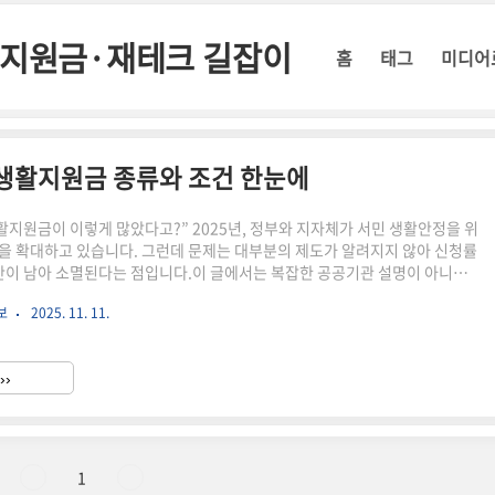
정부지원금·재테크 길잡이
홈
태그
미디어
5 생활지원금 종류와 조건 한눈에
생활지원금이 이렇게 많았다고?” 2025년, 정부와 지자체가 서민 생활안정을 위
을 확대하고 있습니다. 그런데 문제는 대부분의 제도가 알려지지 않아 신청률
예산이 남아 소멸된다는 점입니다.이 글에서는 복잡한 공공기관 설명이 아니라,
득 가구가 체감 혜택을 받을 수 있는 지원금만 딱 골라 정리했습니다. 3분만
보
2025. 11. 11.
이 받을 수 있는 지원금”이 한눈에 정리됩니다.⏳ 3분 요약 – 2025 생활지원
 기초생활보장 급여 – 생계·주거·교육·의료비 지원2. 에너지·난방·가스 바우
1만 원 규모3. 출산·양육·교육 지원금 – 부모·학생 필수 혜택4. 긴급복지/재난
››
 위기 시 즉시 지원💡 몰라서 ..
1