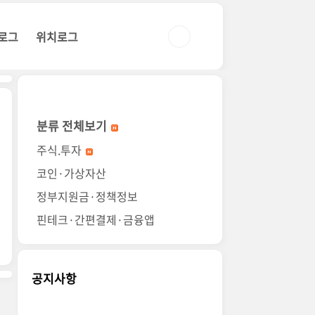
로그
위치로그
분류 전체보기
주식.투자
코인·가상자산
정부지원금·정책정보
핀테크·간편결제·금융앱
공지사항