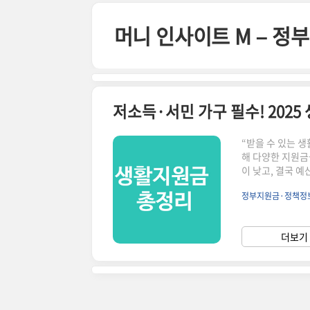
본문 바로가기
머니 인사이트 M – 
저소득·서민 가구 필수! 202
“받을 수 있는 
해 다양한 지원금
이 낮고, 결국 
실제로 서민·저소
정부지원금·정책정
투자하면 “우리 집
금 핵심 정리1.
처 – 연 최대 4
더보기 
생계비 – 갑작스런