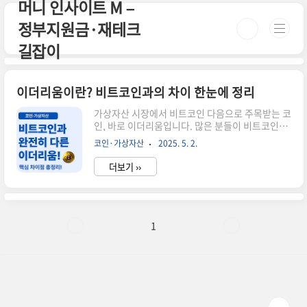
머니 인사이트 M –
본문 바로가기
정부지원금·재테크
길잡이
이더리움이란? 비트코인과의 차이 한눈에 정리
가상자산 시장에서 비트코인 다음으로 주목받는 코
인, 바로 이더리움입니다. 많은 분들이 비트코인과
비슷하다고 생각하지만, 이더리움은 '플랫폼'이라
코인·가상자산
2025. 5. 2.
는 점에서 전혀 다른 방향성을 갖고 있어요. 오늘은
두 자산의 근본적인 차이와 이더리움이 가진 기술
더보기 ››
적 특징, 투자 시 유의할 점까지 풍부하게 정리해볼
게요.📌 비트코인 vs 이더리움 주요 차이점구분비
트코인이더리움목적디지털 화폐, 가치 저장스마트
계약 실행, 플랫폼최대 발행량21,000,000개무제
한 (연간 발행 한도 있음)합의 방식작업증명(PoW)
1
지분증명(PoS)계정 구조UTXO 기반계정/잔고 기
반스마트 계약불가능가능🧠 스마트 계약과 dApp
생태계이더리움의 핵심은 스마트 계약(Smart
Contract)입니다. 이는 사람이 개입하지 않아도 조
건만 충족되면 자동..