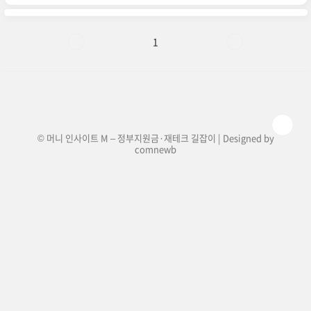
간이 만료되면 갱신해야 계속 사용할 수 있는 디지
털 운전면허증입니다. 갱신하지 않으면 효력이 정
지될 수 있으므로 반드시 기한 내에 연장해야 합니
다.✅ 운전면허증 유효기간이 만료될 때✅ 면허증
1
정보를 변경해야 할 때 (예: 주소 변경, 신규 사진 등
록)✅ 플라스틱 운전면허증을 갱신한 경우 (모바일
면허증도 함께 갱신 필요)📌 모바일 운전면허증 갱
신 방법 방법설명온라인 갱신정부24 또는 도로교
통공단 홈페이지에서 신청?..
© 머니 인사이트 M – 정부지원금·재테크 길잡이 | Designed by
comnewb