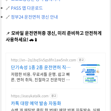
🔗
PASS 앱 다운로드
🔗
정부24 운전면허 갱신 안내
📌
모바일 운전면허증 갱신, 미리 준비하고 안전하게
사용하세요! 🚗📱
http://xn--2q1bq5iv5gs8fn1aw5rvlr.com
광고
단기속성 1종 2종 운전면허 직장
인반운영.빠른면허취득!
저렴한 비용. 무료셔틀 운행. 쉽고 빠
른. 면허 취득. 친절하고 전문적인 강
사진 1,2종 3일완성, 매일자체시험
실시. 저렴한 수강료로 단기! 면허 취
득 가능!
https://easykatalk.com
광고
카톡 대량 예약 발송 자동화
수백 개 채팅방 클릭 한 번에! 예약 반복 자동발송, 실패