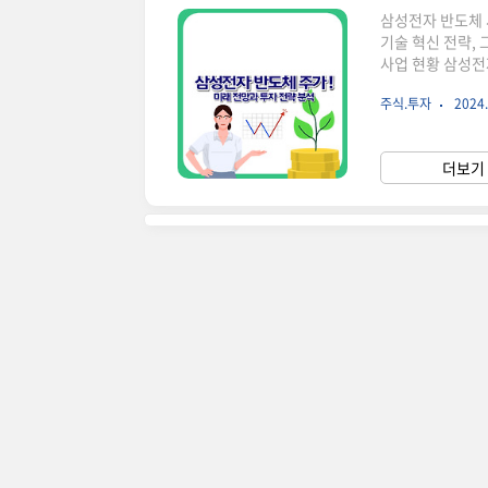
삼성전자 반도체 
기술 혁신 전략,
사업 현황 삼성전
체와 시스템 반도
주식.투자
2024.
반도체 부문삼성전
히 고대역폭메모리
DRAM 시장에서
더보기 
EUV 공정 도입으