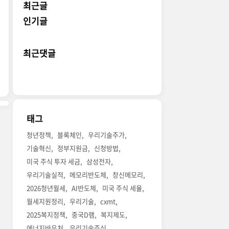
최근글
인기글
최근댓글
태그
청년정책
블록체인
우리기술주가
기술혁신
정부지원금
신청방법
미국 주식 투자 세금
삼성전자
우리기술실적
메모리반도체
창신메모리
2026청년월세
AI반도체
미국 주식 세율
월세지원정리
우리기술
cxmt
2025복지정책
중국D램
복지제도
에너지바우처
우리기술주식