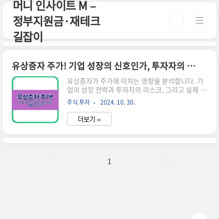
머니 인사이트 M –
본문 바로가기
정부지원금·재테크
길잡이
유상증자 주가! 기업 성장의 신호인가, 투자자의 위험 요소인가?
유상증자가 주가에 미치는 영향을 분석합니다. 기
업의 성장 전략과 투자자의 리스크, 그리고 실제 사
례를 통해 유상증자와 주가 변동의 관계를 쉽게 이
주식.투자
2024. 10. 30.
해할 수 있습니다.유상증자의 개념과 목적 유상증
자는 기업이 새로운 주식을 발행하여 자금을 조달
더보기 ››
하는 방법입니다.이는 기업의 성장과 발전을 위한
중요한 수단으로, 다양한 목적으로 활용됩니다:1.
사업 확장 자금 마련기업은 유상증자를 통해 새로
운 시장에 진출하거나 생산 설비를 확충하는 데 필
요한 자금을 마련할 수 있습니다.이는 기업의 규모
1
를 키우고 경쟁력을 강화하는 데 도움이 됩니다.2.
재무구조 개선기존의 부채를 상환하여 재무 구조를
개선하는 데 유상증자 자금이 사용될 수 있습니다.
이는 기업의 재무 안정성을 높이는 데 기여합니
다.3. 연구 개발 투자신제품 개발이나 ..