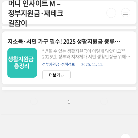
머니 인사이트 M –
본문 바로가기
정부지원금·재테크
길잡이
저소득·서민 가구 필수! 2025 생활지원금 종류와 조건 한눈에
“받을 수 있는 생활지원금이 이렇게 많았다고?”
2025년, 정부와 지자체가 서민 생활안정을 위해 다
양한 지원금을 확대하고 있습니다. 그런데 문제는
정부지원금·정책정보
2025. 11. 11.
대부분의 제도가 알려지지 않아 신청률이 낮고, 결
국 예산이 남아 소멸된다는 점입니다.이 글에서는
더보기 ››
복잡한 공공기관 설명이 아니라, 실제로 서민·저소
득 가구가 체감 혜택을 받을 수 있는 지원금만 딱 골
라 정리했습니다. 3분만 투자하면 “우리 집이 받을
수 있는 지원금”이 한눈에 정리됩니다.⏳ 3분 요약
– 2025 생활지원금 핵심 정리1. 기초생활보장 급
1
여 – 생계·주거·교육·의료비 지원2. 에너지·난방
·가스 바우처 – 연 최대 41만 원 규모3. 출산·양육
·교육 지원금 – 부모·학생 필수 혜택4. 긴급복지/
재난생계비 – 갑작스런 위기 시 즉시 지원💡 몰라
서 ..