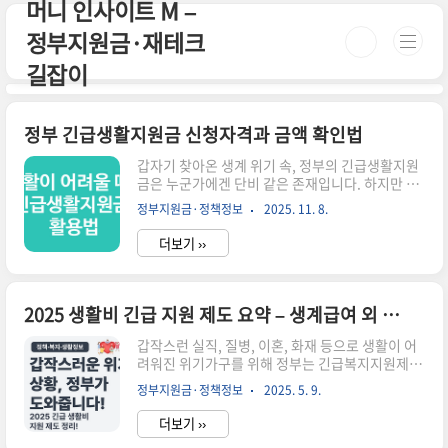
머니 인사이트 M –
본문 바로가기
정부지원금·재테크
길잡이
정부 긴급생활지원금 신청자격과 금액 확인법
갑자기 찾아온 생계 위기 속, 정부의 긴급생활지원
금은 누군가에겐 단비 같은 존재입니다. 하지만 자
격이 되는지도 모르고, 신청도 놓치는 경우가 많습
정부지원금·정책정보
2025. 11. 8.
니다. 이번 글에서 신청자격부터 금액 확인법까지
완벽하게 정리해 드립니다.📌 긴급생활지원금 핵
더보기 ››
심 요약✔️ 지원 대상: 기초생활수급자, 차상위계층
등 저소득층✔️ 신청 시기: 위기 발생 후 1개월 이내
권장✔️ 지원 금액: 가구 수 및 위기사유에 따라 30
만원~100만원 차등✔️ 신청 방법: 거주지 읍면동 행
2025 생활비 긴급 지원 제도 요약 – 생계급여 외 받을 수 있는 실전 지원책
정복지센터 방문 🌐 복지로 – 긴급생활지원금 정보
보기 🏛️ 보건복지부 – 공식 정책 확인 🧾 긴급생활
갑작스런 실직, 질병, 이혼, 화재 등으로 생활이 어
지원금이란 무엇인가요?정부가 갑작스러운 실직,
려워진 위기가구를 위해 정부는 긴급복지지원제도
질병, 가정폭력, 재난 등으로 인해 생계가 어려워진
를 운영하고 있습니다. 이번 글에서는 2025년 기준
정부지원금·정책정보
2025. 5. 9.
국민에게 일시적인 생계비를 지급하는 제도입니
생활비를 직접 지원받을 수 있는 긴급 정책을 신청
다. ..
방법과 자격 조건 중심으로 정리해드립니다.✅ 긴
더보기 ››
급복지지원제도란?일시적인 위기 상황으로 생계