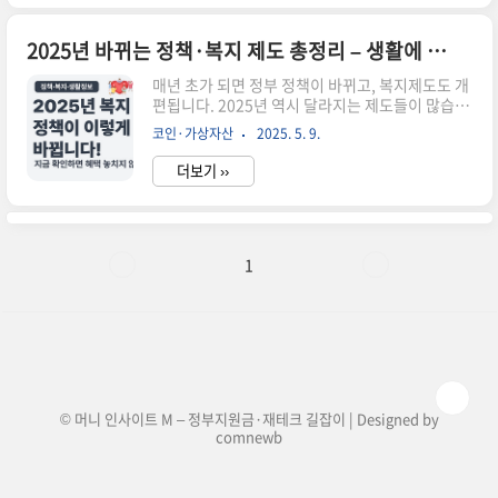
유지가 곤란한 사람에게 정부가 생계비, 의료비, 주
거비 등을 단기 지원하는 제도입니다. 별도 소득 증
빙 없이 상황 중심 판단으로 신속히 지급되며, 시·
2025년 바뀌는 정책·복지 제도 총정리 – 생활에 바로 적용하는 정보 가이드
군·구청 또는 읍면동 주민센터에서 신청할 수 있습
매년 초가 되면 정부 정책이 바뀌고, 복지제도도 개
니다.📌 어떤 상황에서 받을 수 있나요?실직 또는
편됩니다. 2025년 역시 달라지는 제도들이 많습니
사업 중단으로 소득이 급감한 경우가족이 중환자/
다. 하지만 대부분은 뉴스에만 잠깐 등장하고, 정작
중병에 걸려 의료비 과부담 발생 시화재, 천재지변
코인·가상자산
2025. 5. 9.
일상에 어떻게 적용되는지 모르는 분들이 많습니
등 재해 피해 시가정폭력·이혼 등 가정 해체 상황
다.이 글에서는 2025년을 기준으로 꼭 챙겨야 할
발생 시사망·실종 등 생계..
더보기 ››
정책·복지·생활제도를 한눈에 정리하고, 아래에
서 각 주제별 실전 내용을 자세히 볼 수 있도록 전용
가이드(클러스터글)를 함께 제공합니다.✅ 2025년
꼭 확인해야 할 제도는?근로·자녀장려금 신청 조
건 변경건강보험료 경감 대상 확대정부24로 민원
1
서류 전면 간소화기초생활보장 외 저소득층 복지
확대생활비 긴급 지원 정책 시행이 중 1~2가지만
제대로 알아도 실제 혜택을 받을 수 있습니다. 따라
서 아래 버튼을 통해 관심 있는 주제를 선택해 실전
정보를 확인해보세요.?..
© 머니 인사이트 M – 정부지원금·재테크 길잡이 | Designed by
comnewb