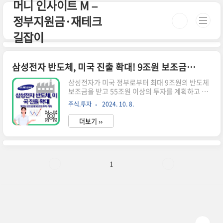
머니 인사이트 M –
본문 바로가기
정부지원금·재테크
길잡이
삼성전자 반도체, 미국 진출 확대! 9조원 보조금과 55조원 투자 계획
삼성전자가 미국 정부로부터 최대 9조원의 반도체
보조금을 받고 55조원 이상의 투자를 계획하고 있
습니다. 미국 내 반도체 생산 확대와 일자리 창출이
주식.투자
2024. 10. 8.
예상됩니다.삼성전자의 미국 반도체 투자 계획 삼
성전자가 미국 반도체 시장에 대규모 투자를 결정
더보기 ››
했습니다. 이는 글로벌 반도체 산업의 판도를 바꿀
수 있는 중요한 움직임입니다.미국 정부의 보조금
지원미국 상무부는 삼성전자에 최대 64억 달러(약
8조 9천억 원)의 현금 보조금을 지원하기로 결정했
습니다. 이는 '반도체 지원법'(CHIPS Act)에 따른
1
것으로, 미국 내에서 생산되는 반도체 비중을 늘리
기 위한 전략의 일환입니다.삼성전자의 투자 규모
삼성전자는 이 보조금을 받는 대신 미국에 400억
달러(약 55조 원) 이상을 투자할 계획입니다. 이는
2021년 텍사..