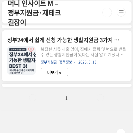
머니 인사이트 M –
본문 바로가기
정부지원금·재테크
길잡이
정부24에서 쉽게 신청 가능한 생활지원금 3가지 – 온라인으로 간편하게!
복잡한 서류 제출 없이, 집에서 클릭 몇 번으로 받을
수 있는 생활지원금이 있다는 사실 알고 계셨나요?
바로 정부24를 통해 신청 가능한 복지 서비스들인
정부지원금·정책정보
2025. 5. 13.
데요, 정부24는 중앙정부와 지자체의 다양한 지원
금을 온라인에서 한 번에 확인하고 신청할 수 있도
더보기 ››
록 도와주는 공공 플랫폼입니다.이번 글에서는
**2025년 현재 정부24에서 간편하게 신청할 수 있
는 대표 생활지원금 3가지**를 소개해드릴게요.📌
1. 에너지바우처에너지 취약계층에게 여름·겨울
냉난방비를 지원해주는 제도예요. 전기, 도시가스,
1
연탄 등 사용료를 현금처럼 결제할 수 있습니다.✅
신청 대상: 기초생활수급자 또는 차상위계층✅ 신
청 방법: 정부24 로그인 → 에너지바우처 검색 →
신청✅ 2025년 기준 지원 금액: 최대 150,000원📌
2. 통..