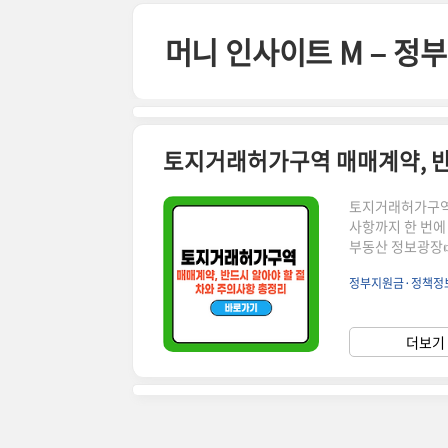
본문 바로가기
머니 인사이트 M – 
토지거래허가구역 매매계약, 반
토지거래허가구역에
사항까지 한 번에
부동산 정보광장👉 ▼
매계약이란?토지거
정부지원금·정책정
정 면적 이상 토
하면 해당 계약은
상 면적 기준 용
더보기 
초과녹지지역100