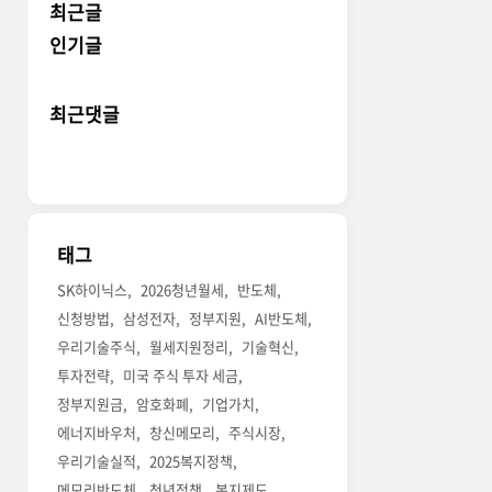
최근글
인기글
최근댓글
태그
SK하이닉스
2026청년월세
반도체
신청방법
삼성전자
정부지원
AI반도체
우리기술주식
월세지원정리
기술혁신
투자전략
미국 주식 투자 세금
정부지원금
암호화폐
기업가치
에너지바우처
창신메모리
주식시장
우리기술실적
2025복지정책
메모리반도체
청년정책
복지제도