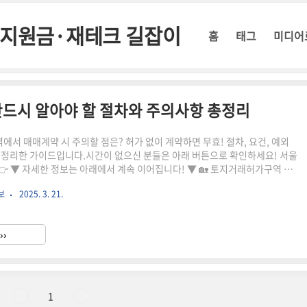
정부지원금·재테크 길잡이
홈
태그
미디어
드시 알아야 할 절차와 주의사항 총정리
서 매매계약 시 주의할 점은? 허가 없이 계약하면 무효! 절차, 요건, 예외
 정리한 가이드입니다.시간이 없으신 분들은 아래 버튼으로 확인하세요! 서울
 자세한 정보는 아래에서 계속 이어집니다! ▼ 🏡 토지거래허가구역 매
래허가구역은 부동산 투기 방지 및 시장 안정을 위해 지정된 지역으로, 일
보
2025. 3. 21.
지를 거래할 때 반드시 관할 관청의 허가가 필요합니다.허가 없이 계약을 체결
 무효가 되며, 과태료 및 형사처벌 대상이 될 수 있습니다.✅ 토지거래허가 대
도지역허가 대상 면적주거지역60㎡ 초과상업지역150㎡ 초과공업지역200㎡
››
㎡ 초과해당 면적을 초과하면 반드시 허가를 받은 후 계약해야..
1