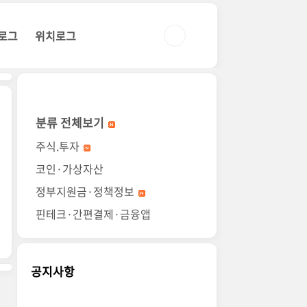
로그
위치로그
분류 전체보기
주식.투자
코인·가상자산
정부지원금·정책정보
핀테크·간편결제·금융앱
공지사항