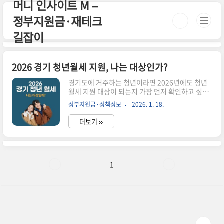
머니 인사이트 M –
본문 바로가기
정부지원금·재테크
길잡이
2026 경기 청년월세 지원, 나는 대상인가?
경기도에 거주하는 청년이라면 2026년에도 청년
월세 지원 대상이 되는지 가장 먼저 확인하고 싶을
수밖에 없습니다. 이 글은 제도 설명보다 “나는 되
정부지원금·정책정보
2026. 1. 18.
는지, 안 되는지”를 빠르게 판단하는 데 집중해 정
리했습니다.이 글에서 바로 확인할 수 있습니다✔
더보기 ››
경기 거주 청년이 신청 가능한 경우✔ 시·군별 기준
차이로 탈락하는 사례✔ 서울과 비교했을 때 다른
점1. 2026 경기 청년월세 지원, 기본 구조경기 청
년월세 지원은 월 최대 20만 원을 현금으로 지원하
는 제도입니다. 지원 기간은 최대 12개월이며, 주
1
거비 부담이 큰 청년층을 대상으로 합니다.다만 경
기도는 시·군별로 세부 기준이 다를 수 있어 단순
거주만으로 판단하면 탈락하는 경우가 많습니다.2.
이런 경우 신청 가능성을 기대할 수 있습니다아래
조건에 해당하면 ..