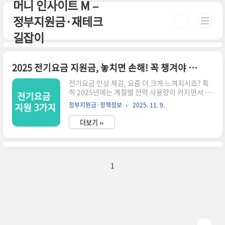
머니 인사이트 M –
본문 바로가기
정부지원금·재테크
길잡이
2025 전기요금 지원금, 놓치면 손해! 꼭 챙겨야 할 혜택 3가지
전기요금 인상 체감, 요즘 더 크게 느껴지시죠? 특
히 2025년에는 계절별 전력 사용량이 커지면서 지
원금을 알고 챙기는 사람과 모르는 사람의 부담 차
정부지원금·정책정보
2025. 11. 9.
이가 크게 날 전망입니다.정부가 놓치지 말라고 내
놓은 전기요금 지원 제도들이 있는데, 의외로 많은
더보기 ››
분들이 “내가 대상인지도 모르고 그냥 지나칩니
다.” 이 글은 복잡한 공공기관 설명이 아니라, 중장
년 가정 기준으로 핵심만 딱 정리한 실전 가이드입
니다.3분만 투자하세요. 신청 1번이면 월 수천 원~
수만 원 절약됩니다.⏳ 3분 요약 – 꼭 챙겨야 할 전
1
기요금 혜택 TOP31. 전기요금 부담 경감 할인제 –
취약·저소득·차상위 가구 월 8,000~16,000원 절
감2. 에너지바우처(전기·가스·난방) – 최대 41만
원 지원, 카드·바우처 선택 가능3. 출산가구 전기..