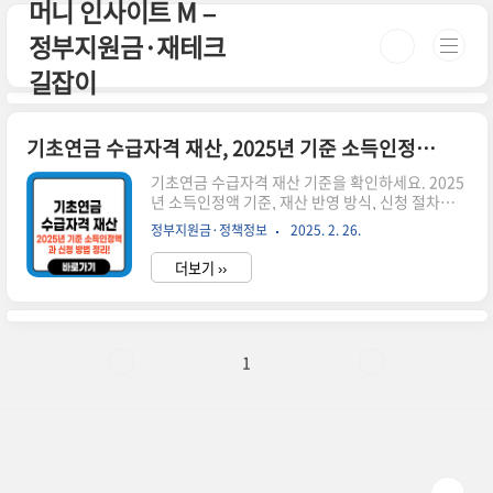
머니 인사이트 M –
본문 바로가기
정부지원금·재테크
길잡이
기초연금 수급자격 재산, 2025년 기준 소득인정액과 신청 방법 정리!
기초연금 수급자격 재산 기준을 확인하세요. 2025
년 소득인정액 기준, 재산 반영 방식, 신청 절차까
지 자세히 알아보세요. 시간이 없으신 분들은 아
정부지원금·정책정보
2025. 2. 26.
래 버튼으로 확인하세요! 🔗 복지로 기초연금 신청
👉 ▼ 자세한 정보는 아래에서 계속 이어집니다!
더보기 ››
▼ 1. 기초연금과 재산의 관계기초연금은 만 65세
이상 어르신 중 소득과 재산이 일정 기준 이하인 경
우 지급됩니다. 즉, 재산이 많으면 기초연금을 받기
어려울 수 있습니다.📌 재산이 많을수록 소득인정
액이 높아져 수급이 어려움📌 거주 주택은 일정 금
1
액까지 공제 가능📌 부동산, 금융재산, 자동차도 소
득으로 환산됨2. 기초연금 수급 소득인정액 기준
기초연금을 받으려면 소득인정액이 다음 기준을 충
족해야 합니다.가구 유형소득인정액 기준 (2024
년)단독가구202..