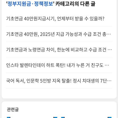
'
정부지원금·정책정보
' 카테고리의 다른 글
기초연금 40만원지급시기, 언제부터 받을 수 있을까?
기초연금 40만원, 2025년 지급 가능성과 수급 조건 총정
리!
기초연금과 노령연금 차이, 한눈에 비교하고 수급 조건 확
인!
인스타 발렌타인데이 하트 폭탄! 내가 누른 거 친구도 알
까? 숨겨진 기능 완전 정복!
국어 독서, 인문학 5인방 지옥 탈출! 정시 치대생의 7단계
공부법 전격 공개!
관련글