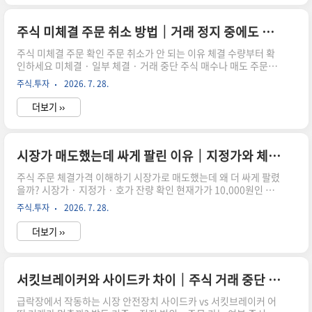
과 경쟁하는 회사입니다. 다만 창신메모리가 성장했다고 해서 삼성
전자와 SK하이닉스를 곧바로 따라잡았다는 뜻은 아닙니다. 현재는
중국 내수시장과 범용 D램에서 영향력을 확대하는 단계이며, AI용
주식 미체결 주문 취소 방법｜거래 정지 중에도 가능할까?
HBM과 첨단 공정에서는 기술 차이를 함께 살펴봐야 합니다. 한눈
주식 미체결 주문 확인 주문 취소가 안 되는 이유 체결 수량부터 확
에 보는 창신메..
인하세요 미체결 · 일부 체결 · 거래 중단 주식 매수나 매도 주문을
취소했는데 이미 체결됐거나 일부 수량이 계좌에 남는 경우가 있습
주식.투자
2026. 7. 28.
니다. 주식 주문 취소는 주문한 전체 수량이 아니라 아직 거래되지
않은 미체결 수량에만 적용됩니다. 취소 버튼을 눌렀더라도 취소 요
더보기 ››
청이 거래소에 도착하기 전에 상대 주문과 체결되면 되돌릴 수 없습
니다. 특히 시장가 주문이나 거래량이 많은 종목은 주문과 거의 동
시에 체결돼 취소할 시간이 없을 수 있습니다. VI와 사이드카가 발동
된 경우에는 일반적으로 주문 취소가 가능하지만, 서킷브레이커 3
시장가 매도했는데 싸게 팔린 이유｜지정가와 체결가격 차이
단계처럼 시장..
주식 주문 체결가격 이해하기 시장가로 매도했는데 왜 더 싸게 팔렸
을까? 시장가 · 지정가 · 호가 잔량 확인 현재가가 10,000원인 주
식을 시장가로 매도했는데 체결내역에는 9,800원이나 그보다 낮은
주식.투자
2026. 7. 28.
가격이 표시될 수 있습니다. 주문 오류가 아니라 시장가 매도 체결
방식 때문에 발생하는 정상적인 결과일 수 있습니다. 시장가 매도는
더보기 ››
화면에 보이는 현재가를 지정해 파는 주문이 아닙니다. 주문이 시장
에 도착했을 때 남아 있는 가장 높은 매수호가부터 필요한 수량만큼
차례로 체결됩니다. 급락장처럼 매수 잔량이 빠르게 줄어드는 상황
에서는 여러 가격에 나누어 체결되면서 평균 매도가격이 예상보다
서킷브레이커와 사이드카 차이｜주식 거래 중단 범위 비교
낮아질 수 ..
급락장에서 작동하는 시장 안전장치 사이드카 vs 서킷브레이커 어