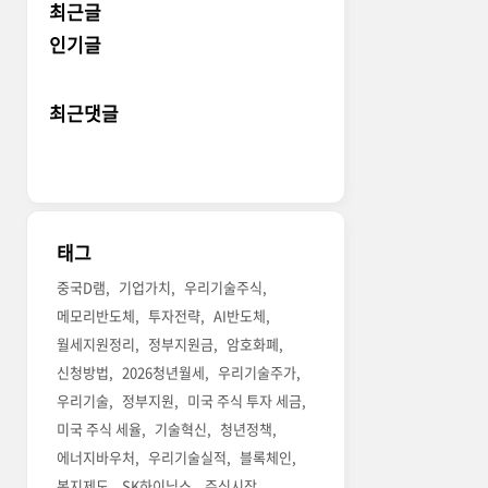
최근글
인기글
최근댓글
태그
중국D램
기업가치
우리기술주식
메모리반도체
투자전략
AI반도체
월세지원정리
정부지원금
암호화폐
신청방법
2026청년월세
우리기술주가
우리기술
정부지원
미국 주식 투자 세금
미국 주식 세율
기술혁신
청년정책
에너지바우처
우리기술실적
블록체인
복지제도
SK하이닉스
주식시장