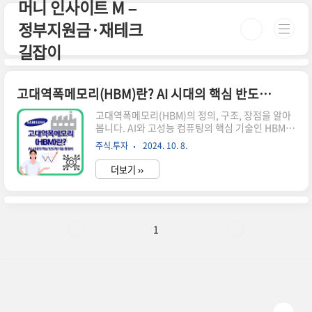
머니 인사이트 M –
본문 바로가기
정부지원금·재테크
길잡이
고대역폭메모리(HBM)란? AI 시대의 핵심 반도체 기술 총정리
고대역폭메모리(HBM)의 정의, 구조, 장점을 알아
봅니다. AI와 고성능 컴퓨팅의 핵심 기술인 HBM의
발전 동향과 주요 기업들의 전략을 소개합니다. 차
주식.투자
2024. 10. 8.
세대 메모리 기술의 모든 것!고대역폭메모리
(HBM)의 정의와 구조 고대역폭메모리(HBM)는 현
더보기 ››
대 컴퓨팅 기술의 핵심으로 자리잡고 있는 혁신적
인 메모리 기술입니다. HBM은 High Bandwidth
Memory의 약자로, 이름에서 알 수 있듯이 높은 대
역폭을 제공하는 메모리 시스템을 의미합니
다.HBM의 기본 구조HBM의 가장 큰 특징은 3D 스
1
택 구조입니다. 여러 개의 DRAM 칩을 수직으로 쌓
아 올려 만든 이 구조는 기존의 2D 평면 구조 메모
리와는 확연히 다른 모습을 보입니다. 이러한 구조
적 특성으로 인해 HBM은 다음과 같은 장점을 가집
니다:높은 대..