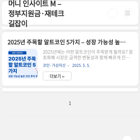
머니 인사이트 M –
본문 바로가기
정부지원금·재테크
길잡이
2025년 주목할 알트코인 5가지 – 성장 가능성 높은 코인은?
2025년에는 어떤 알트코인이 주목받게 될까요? 암
호화폐 시장은 급격한 변동성과 함께 빠르게 진화
하고 있습니다. 특히 비트코인 외에도 기술력과 실
코인·가상자산
2025. 5. 5.
사용성이 뛰어난 알트코인들이 새로운 투자처로 떠
오르고 있죠. 이번 글에서는 기술력, 생태계 확장
더보기 ››
성, 커뮤니티 활성도를 기준으로 2025년 주목할 알
트코인 TOP 5를 소개합니다.✅ 2025년 기대되는
알트코인 TOP 5알트코인핵심 기능2025년 기대
요인Solana (SOL)초고속 트랜잭션 처리,
DeFi·NFT 중심지2024년부터 이어지는 메인넷
1
성능 향상과 글로벌 파트너십 확대Chainlink
(LINK)실시간 데이터와 스마트 계약 연결탈중앙화
오라클 시장의 독보적 위치 + 실사용 증가Polygon
(MATIC)이더리움 확장 솔루션, 낮은 수수료대기업
과의 협..