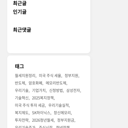
최근글
인기글
최근댓글
태그
월세지원정리
미국 주식 세율
정부지원
반도체
암호화폐
메모리반도체
우리기술
기업가치
신청방법
삼성전자
기술혁신
2025복지정책
미국 주식 투자 세금
우리기술실적
복지제도
SK하이닉스
창신메모리
투자전략
2026청년월세
정부지원금
우리기술주가
주식시장
청년정책