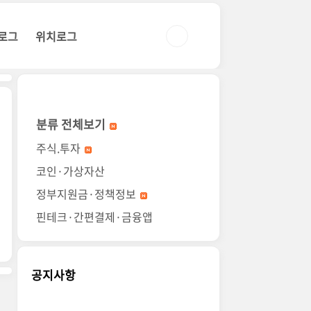
로그
위치로그
분류 전체보기
주식.투자
코인·가상자산
정부지원금·정책정보
핀테크·간편결제·금융앱
공지사항