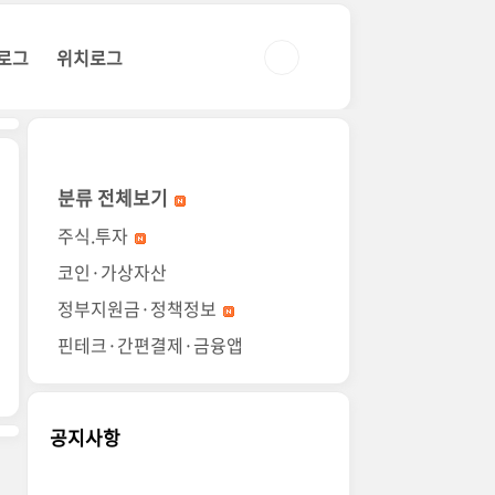
로그
위치로그
분류 전체보기
주식.투자
코인·가상자산
정부지원금·정책정보
핀테크·간편결제·금융앱
공지사항