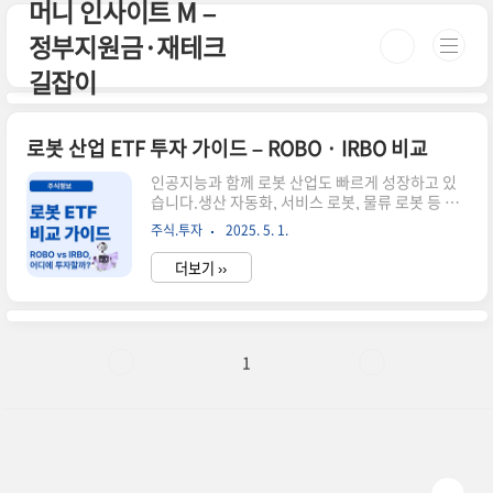
머니 인사이트 M –
본문 바로가기
정부지원금·재테크
길잡이
로봇 산업 ETF 투자 가이드 – ROBO · IRBO 비교
인공지능과 함께 로봇 산업도 빠르게 성장하고 있
습니다.생산 자동화, 서비스 로봇, 물류 로봇 등 다
양한 분야에서 활용되며이에 따라 로봇 관련 ETF
주식.투자
2025. 5. 1.
에 대한 투자 관심도 높아지고 있죠.이번 글에서는
대표적인 로봇 ETF인 ROBO와 IRBO를 비교해보
더보기 ››
고, 투자 시 고려해야 할 핵심 포인트를 정리해드릴
게요.📌 ROBO vs IRBO 핵심 비교항목
ROBOIRBO운용사ROBO GlobaliShares
(BlackRock)주요 산업전통 로봇 기업 중심AI + 로
보틱스 + 미디어상장 연도2013년2018년보유 종
1
목 수70개 내외100개 이상비중 구조동일 가중 방
식동일 가중 방식🎯 투자할 때 어떤 기준으로 선택
해야 할까?ROBO: 순수한 로봇·자동화 기술에 집
중하고 싶을 때IRBO: AI, 플랫폼, 메타버스 관련..