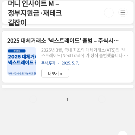
머니 인사이트 M –
본문 바로가기
정부지원금·재테크
길잡이
2025 대체거래소 '넥스트레이드' 출범 – 주식시장에 불어올 변화
2025년 3월, 국내 최초의 대체거래소(ATS)인 '넥
스트레이드(NextTrade)'가 정식 출범했습니다.
기존의 한국거래소(KRX) 중심의 시장에 새로운 경
주식.투자
2025. 5. 7.
쟁자가 등장한 것이죠. 과연 이 변화는 투자자에게
어떤 기회를 줄까요? 오늘은 넥스트레이드의 주요
더보기 ››
특징과 기대 효과를 자세히 알려드립니다.🚀 넥스
트레이드의 주요 특징거래시간 확대 – 아침 8시부
터 밤 8시까지, 총 12시간 거래 가능호가 방식 다양
화 – 지정가 외 시장가, 조건부 지정가 등 가능낮은
수수료 – 기존 KRX보다 거래 수수료 인하📊 기존
1
거래소와의 차이점은?구분KRX넥스트레이드거래
시간09:00 ~ 15:3008:00 ~ 20:00수수료상대적
으로 높음낮음거래 방식단일호가 중심다양한 호가
제공💬 투자자에게 주는 영향📌 분산투자 가능..