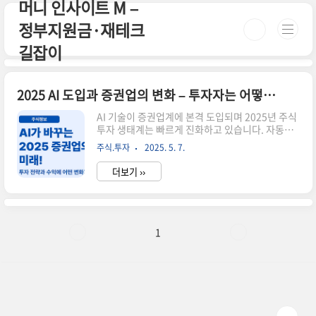
머니 인사이트 M –
본문 바로가기
정부지원금·재테크
길잡이
2025 AI 도입과 증권업의 변화 – 투자자는 어떻게 달라질까?
AI 기술이 증권업계에 본격 도입되며 2025년 주식
투자 생태계는 빠르게 진화하고 있습니다. 자동매
매 시스템부터 투자 리서치 자동화, 챗봇 기반 고객
주식.투자
2025. 5. 7.
응대까지. 기존의 사람 중심 산업이 점차 알고리즘
중심으로 옮겨가는 흐름 속에서, 투자자는 어떤 준
더보기 ››
비를 해야 할까요?🤖 AI가 바꾸는 증권업의 핵심
영역자동매매 시스템 확대 – 개인 투자자도 활용
가능한 퀀트 플랫폼 증가리서치 보고서 자동화 –
뉴스·공시 기반 종목 분석 자동 생성고객응대 자동
화 – 챗GPT 기반 AI상담 서비스 증권사 도입📊 실
1
제 도입 사례들증권사AI 서비스 도입 내용NH투자
증권AI 애널리스트 기반 리포트 추천미래에셋자동
매매 '엠클럽 AI' 운영키움증권챗봇 상담 + 포트폴
리오 자동 제안📈 투자자에게 주는 기회와 리스크
기회: AI 시..