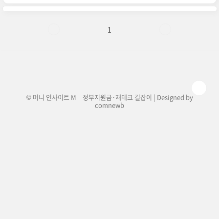
련된 가장 중요한 제도 변화 5가지를 한눈에 정리
해 드립니다.✅ 어떤 변화들이 있을까요?① 상장폐
지 요건 강화 – 기업 건전성 기준이 높아져 퇴출 기
업 증가 가능성② 대체거래소 '넥스트레이드' 출범
1
– 거래 시간 확대, 수수료 절감 기대③ AI 도입 가속
화 – 자동매매, 리서치 자동화 등 디지털 전환④ 해
외주식 투자 증가 – 환율 리스크 대응 상품 주목⑤
글로벌 정책 변화의 국내 반영 – 미국 금융정책,
ES..
© 머니 인사이트 M – 정부지원금·재테크 길잡이 | Designed by
comnewb