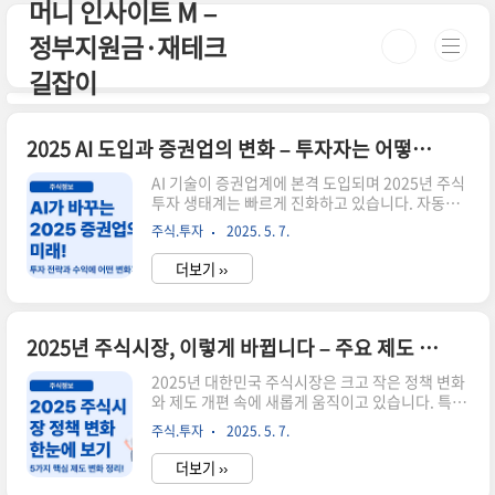
머니 인사이트 M –
본문 바로가기
정부지원금·재테크
길잡이
2025 AI 도입과 증권업의 변화 – 투자자는 어떻게 달라질까?
AI 기술이 증권업계에 본격 도입되며 2025년 주식
투자 생태계는 빠르게 진화하고 있습니다. 자동매
매 시스템부터 투자 리서치 자동화, 챗봇 기반 고객
주식.투자
2025. 5. 7.
응대까지. 기존의 사람 중심 산업이 점차 알고리즘
중심으로 옮겨가는 흐름 속에서, 투자자는 어떤 준
더보기 ››
비를 해야 할까요?🤖 AI가 바꾸는 증권업의 핵심
영역자동매매 시스템 확대 – 개인 투자자도 활용
가능한 퀀트 플랫폼 증가리서치 보고서 자동화 –
뉴스·공시 기반 종목 분석 자동 생성고객응대 자동
2025년 주식시장, 이렇게 바뀝니다 – 주요 제도 변화 총정리
화 – 챗GPT 기반 AI상담 서비스 증권사 도입📊 실
제 도입 사례들증권사AI 서비스 도입 내용NH투자
2025년 대한민국 주식시장은 크고 작은 정책 변화
증권AI 애널리스트 기반 리포트 추천미래에셋자동
와 제도 개편 속에 새롭게 움직이고 있습니다. 특히
매매 '엠클럽 AI' 운영키움증권챗봇 상담 + 포트폴
상장폐지 요건 강화, 대체거래소 출범, AI 증권업
주식.투자
2025. 5. 7.
리오 자동 제안📈 투자자에게 주는 기회와 리스크
도입 가속화 등은 개인 투자자와 기관 투자자 모두
기회: AI 시..
에게 실질적인 영향을 주는 핵심 이슈로 떠오르고
더보기 ››
있는데요. 이 허브글에서는 2025년 주식시장과 관