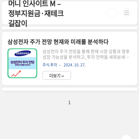
머니 인사이트 M –
본문 바로가기
정부지원금·재테크
길잡이
삼성전자 주가 전망 현재와 미래를 분석하다
삼성전자 주가 전망을 통해 현재 시장 상황과 향후
성장 가능성을 분석하고, 투자 전략을 세워보세요.
삼성전자 개요 삼성전자는 세계적인 전자제품 및
주식.투자
2024. 10. 27.
반도체 제조업체로, 글로벌 시장에서 중요한 위치
를 차지하고 있습니다. 특히 반도체 부문에서의 성
더보기 ››
장은 회사의 수익 구조에 큰 영향을 미치고 있으며,
최근 몇 년간 주가 변동성이 커지고 있습니다. 이러
한 변동성은 여러 요인에 의해 발생하며, 이를 이해
하는 것이 투자에 매우 중요합니다. 📌 ※ 자세한
사항은 아래 버튼을 클릭하셔서 확인해 보세요! ※
1
삼성전자 주가 바로가기!↑ 이 버튼을 클릭하시면
해당 페이지로 빠르게 이동합니다! ↑삼성전자의
사업 부문반도체: 메모리 반도체와 시스템 반도체
두 가지 부문으로 나뉘며, 특히 D램과 낸드플래시
메모리가 주요 제품입니다.스..