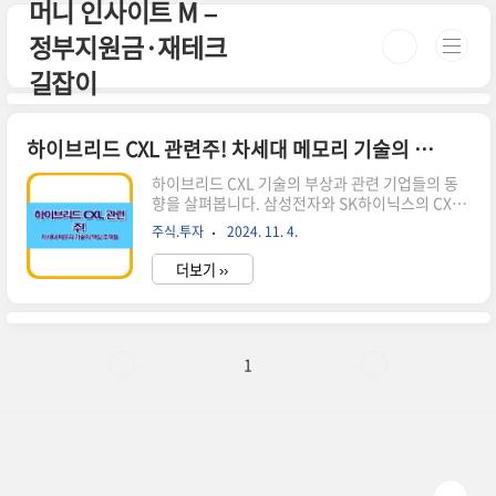
머니 인사이트 M –
본문 바로가기
정부지원금·재테크
길잡이
하이브리드 CXL 관련주! 차세대 메모리 기술의 핵심 주역들
하이브리드 CXL 기술의 부상과 관련 기업들의 동
향을 살펴봅니다. 삼성전자와 SK하이닉스의 CXL
개발 현황, 시장 전망, 그리고 투자 가능성에 대해
주식.투자
2024. 11. 4.
알아보세요.하이브리드 CXL 기술의 개요 하이브리
드 CXL(Compute Express Link)은차세대 고성
더보기 ››
능 컴퓨팅을 위한 혁신적인 기술입니다. 이 기술은
중앙처리장치(CPU), 메모리, 스토리지, 가속기 등
컴퓨터 시스템의 여러 구성 요소를 효율적으로 연
결하여 데이터 처리 속도를 크게 향상합니다.CXL
의 주요 특징고속 데이터 처리: CXL은 기존 시스템
1
보다 훨씬 빠른 속도로 데이터를 처리할 수 있습니
다.메모리 용량 확장: 시스템의 메모리 용량을 크게
늘릴 수 있어, 대규모 데이터 처리에 적합합니다.유
연한 리소스 관리: 여러 장치의 리소스를 효율적으
로 ..