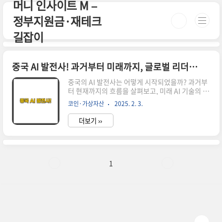
머니 인사이트 M –
본문 바로가기
정부지원금·재테크
길잡이
중국 AI 발전사! 과거부터 미래까지, 글로벌 리더를 향한 여정
중국의 AI 발전사는 어떻게 시작되었을까? 과거부
터 현재까지의 흐름을 살펴보고, 미래 AI 기술의 방
향성과 글로벌 시장에서의 역할을 분석해 본다.중
코인·가상자산
2025. 2. 3.
국 AI의 시작: 기초를 다지다 중국의 인공지능(AI)
기술은 1950년대부터 연구가 시작되었습니다. 초
더보기 ››
기에는 서구의 AI 연구를 참고하는 수준이었지만,
2000년대에 들어서면서 독자적인 발전을 이루기
시작했습니다.특히 2017년 중국 정부가 발표한
"차세대 인공지능 발전 계획"은 AI 분야에서 중국
이 세계 선두로 도약하는 중요한 계기가 되었습니
1
다. 이 계획을 통해 중국은 AI를 국가 전략의 핵심
산업으로 지정하고, 연구 개발(R&D) 지원을 크게
확대했습니다. 중국 AI의 성장 배경 1. 방대한 데이
터와 강력한 연산 능력중국은 14억 인구에서 나오
는 방대한 ..