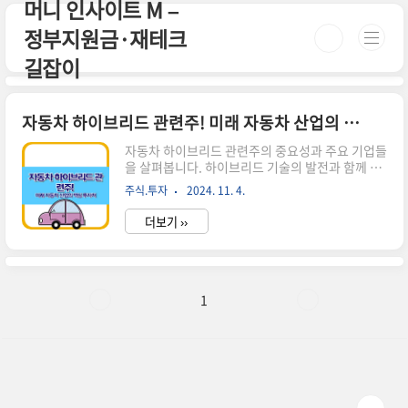
머니 인사이트 M –
본문 바로가기
정부지원금·재테크
길잡이
자동차 하이브리드 관련주! 미래 자동차 산업의 핵심 투자처
자동차 하이브리드 관련주의 중요성과 주요 기업들
을 살펴봅니다. 하이브리드 기술의 발전과 함께 성
장이 기대되는 유망 투자처를 소개합니다.자동차
주식.투자
2024. 11. 4.
하이브리드 기술의 부상 자동차 산업이 빠르게 변
화하고 있습니다.전기차 시장이 예상보다 더디게
더보기 ››
성장하면서,하이브리드 자동차가 다시 주목받고
있습니다. 하이브리드 자동차는 내연기관과 전기
모터를 함께 사용하여 연비를 높이고 배출가스를
줄이는 친환경 자동차입니다. ▶ 하이브리드 자동
차의 장점연비 향상: 전기모터와 내연기관을 효율
1
적으로 사용하여 연료 소비를 줄입니다.배출가스
감소: 전기 주행 모드를 활용하여 도심에서 배출가
스를 크게 줄일 수 있습니다.충전 인프라 부담 감
소: 순수 전기차와 달리 별도의 충전 시설이 필요 없
습니다.주행 거리 걱정 없음: 내연기관이 있어 장거
리 ..