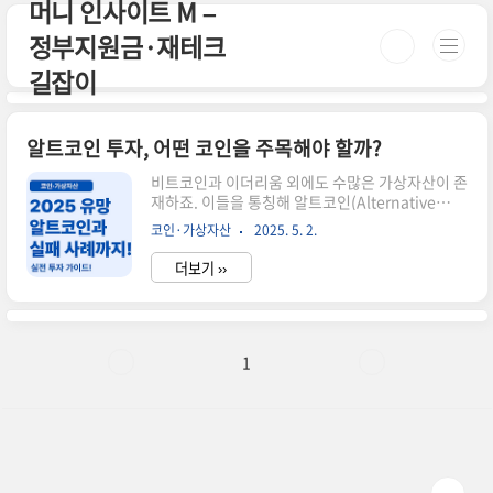
머니 인사이트 M –
본문 바로가기
정부지원금·재테크
길잡이
알트코인 투자, 어떤 코인을 주목해야 할까?
비트코인과 이더리움 외에도 수많은 가상자산이 존
재하죠. 이들을 통칭해 알트코인(Alternative
Coin)이라고 부르는데요, 현재까지 발행된 코인 수
코인·가상자산
2025. 5. 2.
는 20,000개가 넘습니다. 하지만 그 중 투자 가치
가 있는 프로젝트는 손에 꼽힐 만큼 적어요. 오늘은
더보기 ››
알트코인의 정의, 분류, 주요 코인, 투자 팁까지 폭
넓게 정리해드릴게요.📌 알트코인이란?알트코인
은 비트코인을 제외한 모든 암호화폐를 말합니다.
초기에는 라이트코인, 리플 정도였지만 지금은
NFT, 게임코인, 탈중앙화 앱 토큰 등으로 다양해졌
1
습니다. 투자자는 어떤 기술을 기반으로 만들어졌
는지, 실사용처가 있는지에 따라 구분해서 봐야 합
니다.📊 알트코인의 주요 분류유틸리티 토큰: 특정
서비스 내에서만 사용되는 코인 (ex. BAT, CHZ)스
테이블코인..