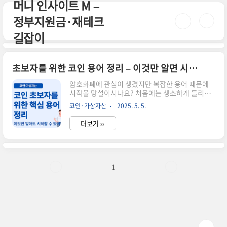
머니 인사이트 M –
본문 바로가기
정부지원금·재테크
길잡이
초보자를 위한 코인 용어 정리 – 이것만 알면 시작할 수 있어요!
암호화폐에 관심이 생겼지만 복잡한 용어 때문에
시작을 망설이시나요? 처음에는 생소하게 들리겠
지만, 자주 사용하는 기본 용어 10가지만 알고 있어
코인·가상자산
2025. 5. 5.
도 코인 세계를 이해하는 데 큰 도움이 돼요. 이 글
에서는 초보자도 쉽게 이해할 수 있도록 가장 중요
더보기 ››
한 코인 용어들을 정리해드릴게요.✅ 꼭 알아야 할
암호화폐 기본 용어 10가지블록체인: 거래 정보를
투명하게 기록하는 분산형 장부지갑 (Wallet): 암
호화폐를 보관하는 공간, 주소와 개인키가 존재공
개키 & 개인키: 지갑 주소와 자산 접근을 위한 암호
1
쌍거래소 (Exchange): 코인을 사고파는 곳, 업비
트·바이낸스 등이 있음디파이 (DeFi): 은행 없이
금융서비스를 제공하는 탈중앙화 시스템스테이킹:
보유한 코인을 맡기고 이자를 받는 구조가스비: 거
래 처리 수수..