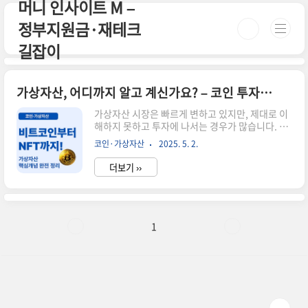
머니 인사이트 M –
본문 바로가기
정부지원금·재테크
길잡이
가상자산, 어디까지 알고 계신가요? – 코인 투자의 핵심 가이드 총정리
가상자산 시장은 빠르게 변하고 있지만, 제대로 이
해하지 못하고 투자에 나서는 경우가 많습니다. 이
글에서는 비트코인과 이더리움을 포함한 주요 코인
코인·가상자산
2025. 5. 2.
개념부터, 디파이(DeFi), NFT, CBDC 등 최근 주
목받는 트렌드까지 가상자산의 핵심 개념을 총정리
더보기 ››
해드릴게요!📌 코인과 토큰의 차이코인: 자체 블록
체인을 가진 암호화폐 (예: 비트코인, 이더리움)토
큰: 기존 블록체인 위에서 발행되는 자산 (예: 유니
스왑, 체인링크)💡 알아두면 좋은 핵심 용어디파이
(DeFi): 탈중앙화 금융 시스템. 중개자 없이 금융거
1
래 가능NFT: 대체 불가능한 토큰, 디지털 소유권을
증명CBDC: 중앙은행이 발행하는 디지털 화폐🔗
관련 코인 개념 더 알아보기 📌 비트코인 투자 전 꼭
알아야 할 핵심 개념 🔍 이더리움이란?..