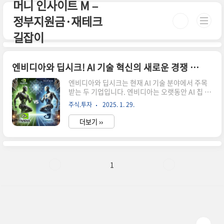
머니 인사이트 M –
본문 바로가기
정부지원금·재테크
길잡이
엔비디아와 딥시크! AI 기술 혁신의 새로운 경쟁 구도
엔비디아와 딥시크는 현재 AI 기술 분야에서 주목
받는 두 기업입니다. 엔비디아는 오랫동안 AI 칩 시
장을 주도해왔고, 딥시크는 최근 저렴한 비용으로
주식.투자
2025. 1. 29.
강력한 성능의 AI 모델을 개발하며 주목을 받고 있
습니다.딥시크 공식 홈페이지 바로가기!👆딥시크
더보기 ››
AI 모델의 특징오픈소스로 공개되어 누구나 사용하
고 수정할 수 있음다양한 작업 수행 가능 (코딩, 번
역, 에세이 작성, 수학 문제 해결 등)비용 효율적인
훈련 방식 사용MoE(Mixture of Experts) 아키텍
처 활용엔비디아의 반응최근 딥시크의 R1 모델 발
1
표로 인해 엔비디아의 주가가 17% 급락했지만, 엔
비디아는 이에 대해 오히려 긍정적인 반응을 보였
습니다."딥시크의 R1 모델은 테스트 타임 스케일
링(Test Time Scaling)의 완벽한 예시이며,..